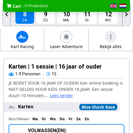
Cart
/ 0 Product(en)
AUG.
AUG.
AUG.
AUG.
AUG.
8
9
10
11
12
ZA.
ZO.
MA.
DI.
WO.
AUG.
AUG.
13
14
DO.
VR.
Kart Racing
Laser Adventure
Bekijk alles
Karten | 1 sessie | 16 jaar of ouder
1-9
Personen
·
15
JE BOEKT VOOR 16 JAAR OF OUDER! Een online booking is
NIET GELDIG VOOR KIDS ONDER 16 JAAR. Een sessie
duurt 10 minuten,...
Lees verder
Karten
Blue Shock Race
Beschikbaar:
Ma.
·
Di.
·
Wo.
·
Do.
·
Vr.
·
Za.
·
Zo.
VOLWASSEN(EN):