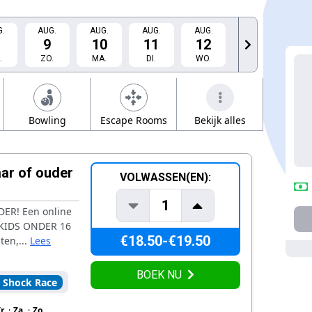
.
AUG.
AUG.
AUG.
AUG.
9
10
11
12
.
ZO.
MA.
DI.
WO.
Bowling
Escape Rooms
Bekijk alles
Verra
jaar of ouder
VOLWASSEN(EN):
1
ER! Een online
 KIDS ONDER 16
€18.50-€19.50
en,...
Lees
BOEK NU
 Shock Race
r.
·
Za.
·
Zo.