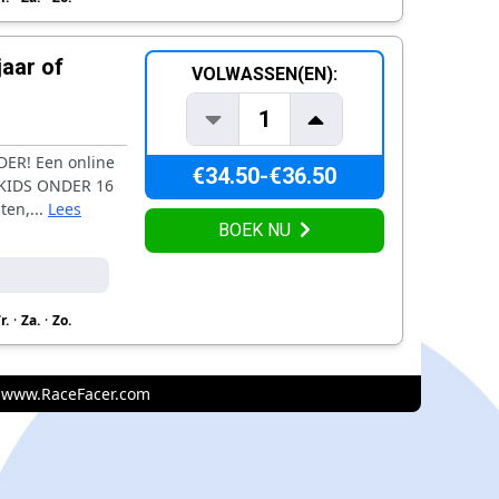
jaar of
VOLWASSEN(EN):
1
ER! Een online
€34.50-€36.50
 KIDS ONDER 16
en,...
Lees
BOEK NU
r.
·
Za.
·
Zo.
www.RaceFacer.com