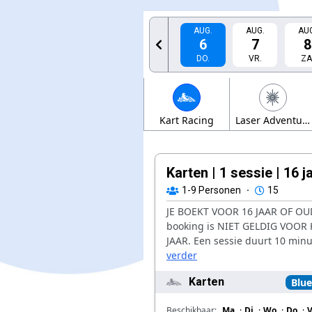
AUG.
AUG.
AUG
6
7
8
DO.
VR.
ZA
Kart Racing
Laser Adventure
Karten | 1 sessie | 16 
1-9
Personen
·
15
JE BOEKT VOOR 16 JAAR OF OUD
booking is NIET GELDIG VOOR
JAAR. Een sessie duurt 10 minut
verder
Karten
Blue
Beschikbaar:
Ma.
·
Di.
·
Wo.
·
Do.
·
V