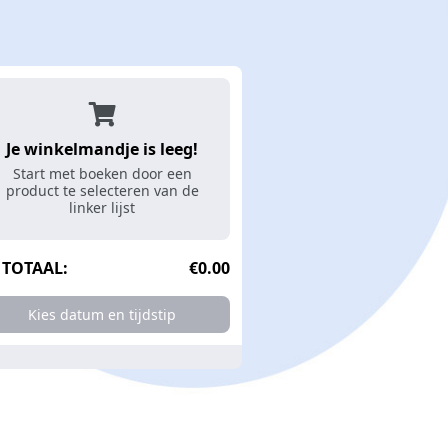
Je winkelmandje is leeg!
ders
Kids Escape
Family Escape
Crazy Game
Start met boeken door een
product te selecteren van de
linker lijst
TOTAAL:
€0.00
Kies datum en tijdstip