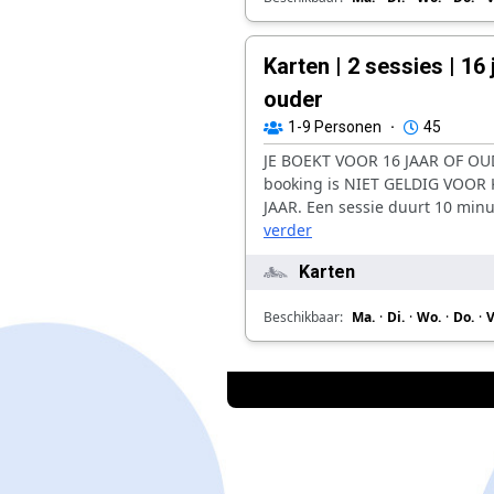
Karten | 2 sessies | 16 
ouder
1-9
Personen
·
45
JE BOEKT VOOR 16 JAAR OF OUD
booking is NIET GELDIG VOOR
JAAR. Een sessie duurt 10 minut
verder
Karten
Beschikbaar:
Ma.
·
Di.
·
Wo.
·
Do.
·
V